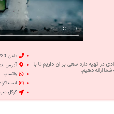
تلفن: 91932730
ادى در تهيه دارد سعى بر ان داريم تا با
آدرس: Mucat azaiba elodea complex
 شما ارائه دهيم.
واتساپ
اینستاگرام
گوگل مپ